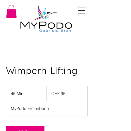
Wimpern-Lifting
95
Schweizer
45 Min.
4
CHF 95
Franken
5
M
MyPodo Freienbach
i
n
.