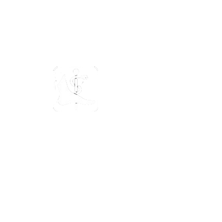
mypodo.ch
Mitglied
Offizielles Mitglied des
schweizerischen Podologenverand
Öffnungszeiten
Montag: 9:00 - 18:00 Uhr
Dienstag: 9:00 - 18:00 Uhr