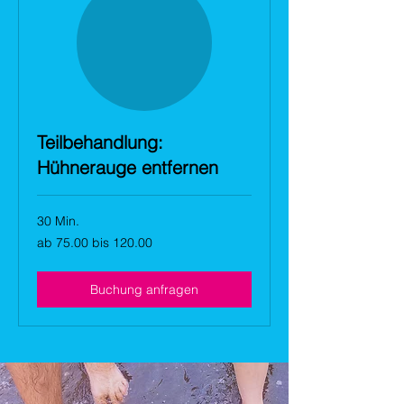
Teilbehandlung:
Hühnerauge entfernen
30 Min.
ab
ab 75.00 bis 120.00
75.00
bis
120.00
Buchung anfragen