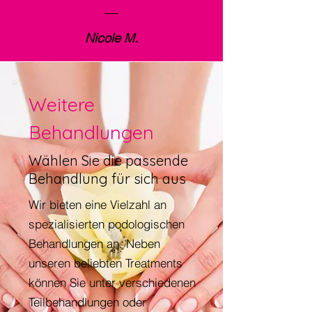
Nicole M.
Weitere
Behandlungen
Wählen Sie die passende
Behandlung für sich aus
Wir bieten eine Vielzahl an
spezialisierten podologischen
Behandlungen an. Neben
unseren beliebten Treatments
können Sie unter verschiedenen
Teilbehandlungen oder