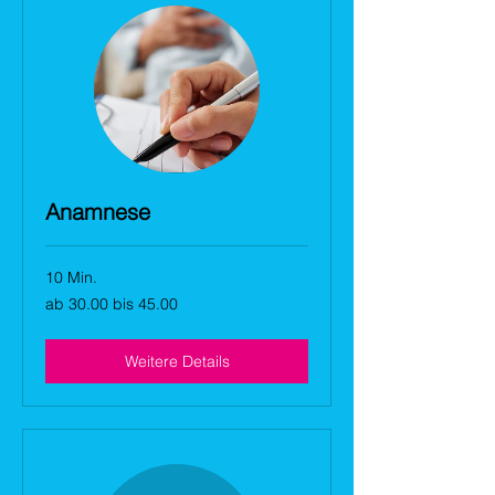
Anamnese
10 Min.
ab
ab 30.00 bis 45.00
30.00
bis
45.00
Weitere Details