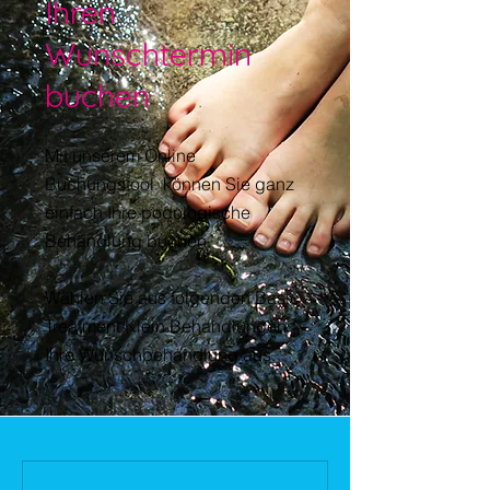
Ihren
Wunschtermin
buchen
Mit unserem Online
Buchungstool können Sie ganz
einfach Ihre podologische
Behandlung buchen.
Wählen Sie aus folgenden Basic
Treatment Klein Behandlungen
Ihre Wunschbehandlung aus.