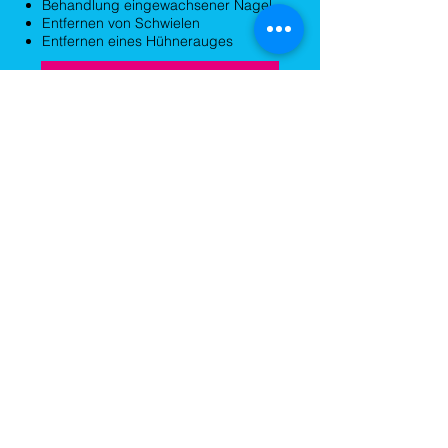
Behandlung eingewachsener Nagel
Entfernen von Schwielen
Entfernen eines Hühnerauges
Mehr erfahren
15 Min. - 30 Min.
Ab CHF 55
Lackieren
Normaler Lack