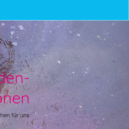
den-
onen
hen für uns