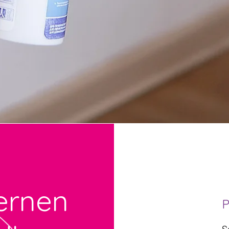
fernen
P