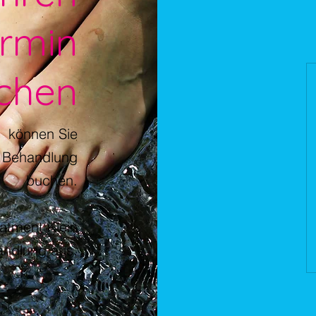
rmin
chen
l können Sie
e Behandlung
buchen.
atment Klein
ndlung aus.