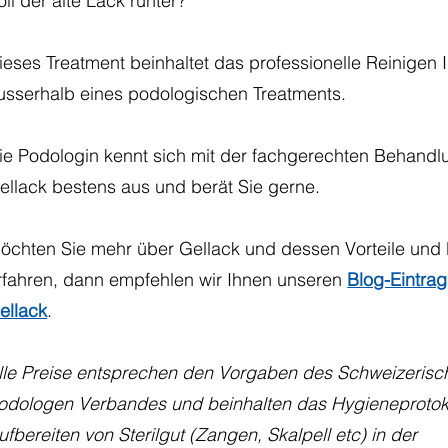
oll der alte Lack runter?
ieses Treatment beinhaltet das professionelle Reinigen 
usserhalb eines podologischen Treatments.
ie Podologin kennt sich mit der fachgerechten Behandl
ellack bestens aus und berät Sie gerne.
öchten Sie mehr über Gellack und dessen Vorteile und 
rfahren, dann empfehlen wir Ihnen unseren
Blog-Eintrag
ellack
.
lle Preise entsprechen den Vorgaben des Schweizerisc
odologen Verbandes und beinhalten das Hygieneprotok
ufbereiten von Sterilgut (Zangen, Skalpell etc) in der