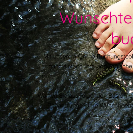
Wunschte
bu
Mit unserem Online Buchungstoo
ganz einfach Ihre podologisch
Wählen Sie aus folgenden Basic Tre
Behandlungen Ihre Wunschbeha