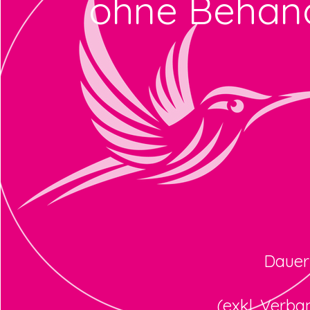
ohne Behan
Dauer
(exkl. Verba