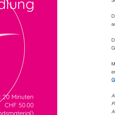
dlung
S
D
a
D
G
M
e
G
A
: 20 Minuten
P
CHF 50.00
A
ndsmaterial)