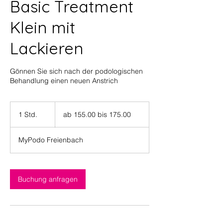
Basic Treatment
Klein mit
Lackieren
Gönnen Sie sich nach der podologischen
Behandlung einen neuen Anstrich
ab
155.00
1 Std.
1
ab 155.00 bis 175.00
bis
175.00
S
t
MyPodo Freienbach
d
Buchung anfragen