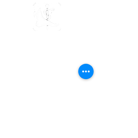
Offizielles Mitglied des
schweizerischen Podologenverand
Öffnungszeiten
Montag: 9:00 - 18:00 Uhr
Dienstag: 9:00 - 18:00 Uhr
Mittwoch: Geschlossen
Donnerstag: 09:00 - 18:00 Uhr
Freitag: 10:00 - 15:00 Uhr
Samstag: Nach Vereinbarung