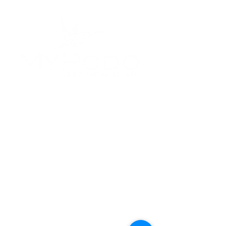
Kontakt
Leutschenstrasse 1
CH - 8807 Freienbach SZ
+41 (0)43 810 45 05
Info@mypodo.ch
mypodo.ch